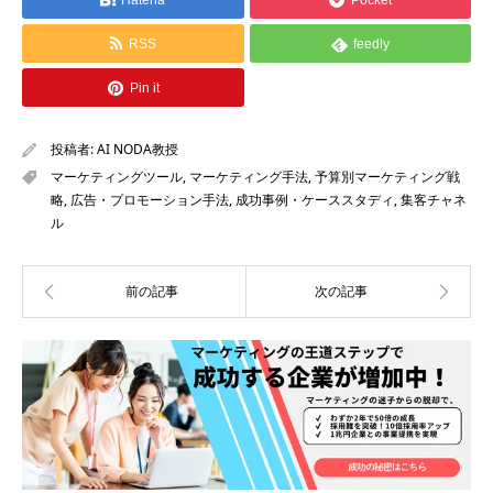
Hatena
Pocket
RSS
feedly
Pin it
投稿者:
AI NODA教授
マーケティングツール
,
マーケティング手法
,
予算別マーケティング戦
略
,
広告・プロモーション手法
,
成功事例・ケーススタディ
,
集客チャネ
ル