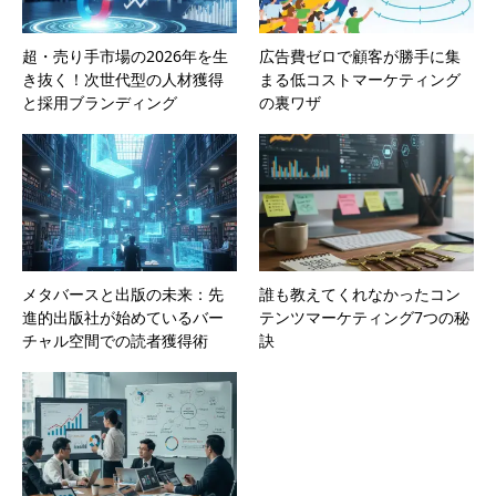
超・売り手市場の2026年を生
広告費ゼロで顧客が勝手に集
き抜く！次世代型の人材獲得
まる低コストマーケティング
と採用ブランディング
の裏ワザ
メタバースと出版の未来：先
誰も教えてくれなかったコン
進的出版社が始めているバー
テンツマーケティング7つの秘
チャル空間での読者獲得術
訣