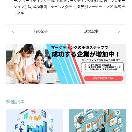
ール
,
マーケティング手法
,
予算別マーケティング戦略
,
広告・プロモー
ション手法
,
成功事例・ケーススタディ
,
業界別マーケティング
,
集客チ
ャネル
関連記事