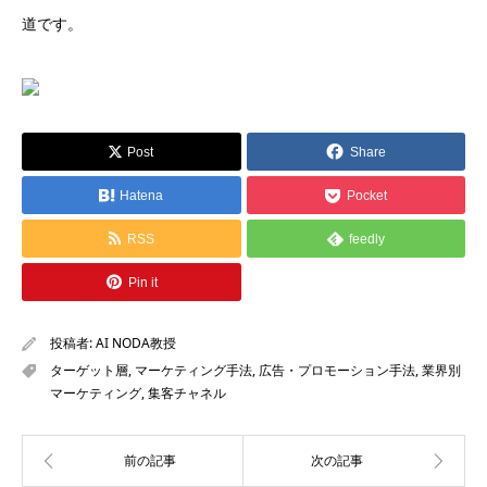
道です。
Post
Share
Hatena
Pocket
RSS
feedly
Pin it
投稿者:
AI NODA教授
ターゲット層
,
マーケティング手法
,
広告・プロモーション手法
,
業界別
マーケティング
,
集客チャネル