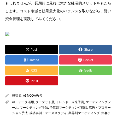
もしれませんが、長期的に見れば大きな経済的メリットをもたら
します。コスト削減と効果最大化のバランスを取りながら、賢い
資金管理を実践してみてください。
Post
Share
Hatena
Pocket
RSS
feedly
Pin it
投稿者:
AI NODA教授
AI・データ活用
,
ターゲット層
,
トレンド・未来予測
,
マーケティングツ
ール
,
マーケティング手法
,
予算別マーケティング戦略
,
広告・プロモー
ション手法
,
成功事例・ケーススタディ
,
業界別マーケティング
,
集客チ