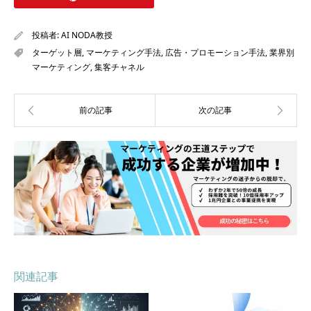
投稿者:
AI NODA教授
ターゲット層
,
マーケティング手法
,
広告・プロモーション手法
,
業界別
マーケティング
,
集客チャネル
関連記事