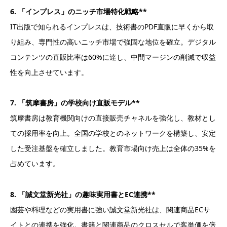
6. 「インプレス」のニッチ市場特化戦略**
IT出版で知られるインプレスは、技術書のPDF直販に早くから取
り組み、専門性の高いニッチ市場で強固な地位を確立。デジタル
コンテンツの直販比率は60%に達し、中間マージンの削減で収益
性を向上させています。
7. 「筑摩書房」の学校向け直販モデル**
筑摩書房は教育機関向けの直接販売チャネルを強化し、教材とし
ての採用率を向上。全国の学校とのネットワークを構築し、安定
した受注基盤を確立しました。教育市場向け売上は全体の35%を
占めています。
8. 「誠文堂新光社」の趣味実用書とEC連携**
園芸や料理などの実用書に強い誠文堂新光社は、関連商品ECサ
イトとの連携を強化。書籍と関連商品のクロスセルで客単価を倍