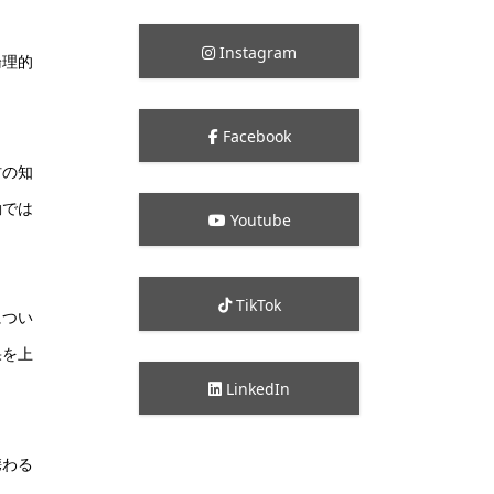
Instagram
論理的
Facebook
材の知
動では
Youtube
TikTok
につい
果を上
LinkedIn
携わる