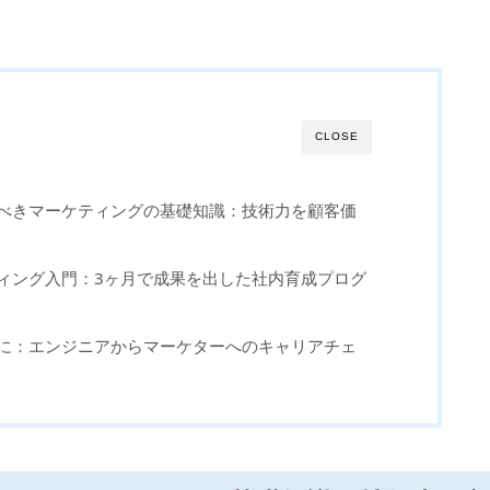
。
CLOSE
くべきマーケティングの基礎知識：技術力を顧客価
ティング入門：3ヶ月で成果を出した社内育成プログ
器に：エンジニアからマーケターへのキャリアチェ