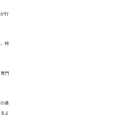
みが行
い。特
て専門
グの基
きるよ