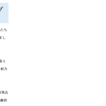
プ
私たち
まし
取り
分析力
客視点
抽象的