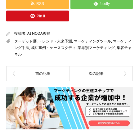
RSS
feedly
Pin it
投稿者:
AI NODA教授
ターゲット層
,
トレンド・未来予測
,
マーケティングツール
,
マーケティ
ング手法
,
成功事例・ケーススタディ
,
業界別マーケティング
,
集客チャ
ネル