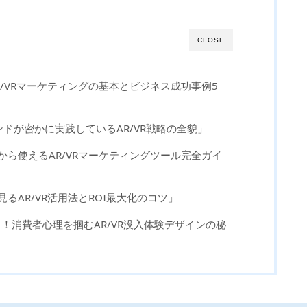
CLOSE
R/VRマーケティングの基本とビジネス成功事例5
ンドが密かに実践しているAR/VR戦略の全貌」
日から使えるAR/VRマーケティングツール完全ガイ
見るAR/VR活用法とROI最大化のコツ」
ック！消費者心理を掴むAR/VR没入体験デザインの秘