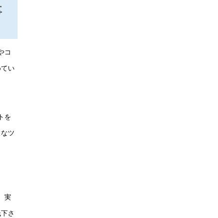
事
やコ
めてい
トを
力なツ
、実
低下さ