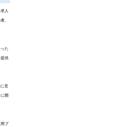
手求人
職者、
いった
を提供
ぐに見
ンに開
採用ブ