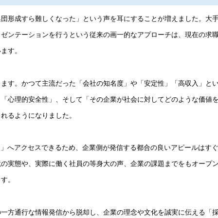
集団形成すら難しくなった」という声を耳にすることが増えました。大
レゼンテーションを行うという従来の画一的なアプローチは、現在の求
います。
ります。かつて主流だった「会社の知名度」や「安定性」「高収入」と
」「心理的安全性」、そして「その企業が社会に対してどのような価値
されるようになりました。
報」へアクセスできるため、企業側が発信する都合の良いアピールはす
境の実態や、実際に働く社員の等身大の声、企業の課題までをもオープ
ます。
の一方通行な情報発信から脱却し、企業の理念や文化を誠実に伝える「