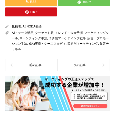
RSS
feedly
Pin it
投稿者:
AI NODA教授
AI・データ活用
,
ターゲット層
,
トレンド・未来予測
,
マーケティングツ
ール
,
マーケティング手法
,
予算別マーケティング戦略
,
広告・プロモー
ション手法
,
成功事例・ケーススタディ
,
業界別マーケティング
,
集客チ
ャネル