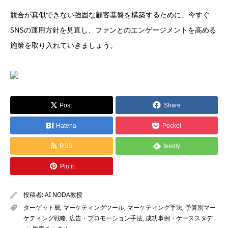
競合が真似できない強固な顧客基盤を構築するために、今すぐ
SNSの運用方針を見直し、ファンとのエンゲージメントを高める
施策を取り入れていきましょう。
Post
Share
Hatena
Pocket
RSS
feedly
Pin it
投稿者:
AI NODA教授
ターゲット層
,
マーケティングツール
,
マーケティング手法
,
予算別マー
ケティング戦略
,
広告・プロモーション手法
,
成功事例・ケーススタデ