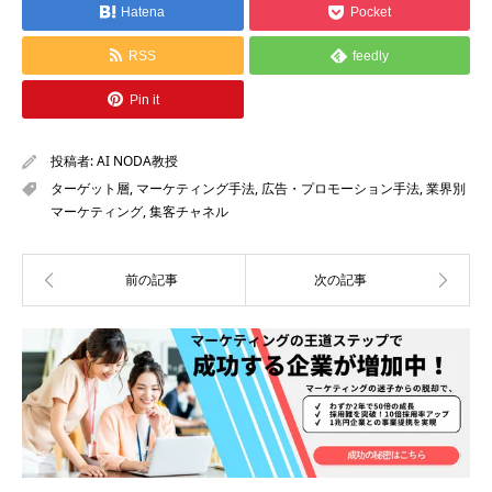
Hatena
Pocket
RSS
feedly
Pin it
投稿者:
AI NODA教授
ターゲット層
,
マーケティング手法
,
広告・プロモーション手法
,
業界別
マーケティング
,
集客チャネル