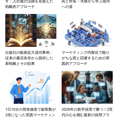
す：入社後の活躍を見据えた
罠と対策 – 失敗から学ぶ成功
戦略的アプローチ
への道
出版社の販路拡大成功事例：
マーケティング内製化で陥り
従来の書店依存から脱却した
がちな罠と回避するための実
新戦略とその効果
践的アプローチ
1日10分の簡単施策で顧客数が
2026年の新卒採用で勝つ！Z世
2倍になった実践マーケティン
代の心を掴む最新の採用ブラ