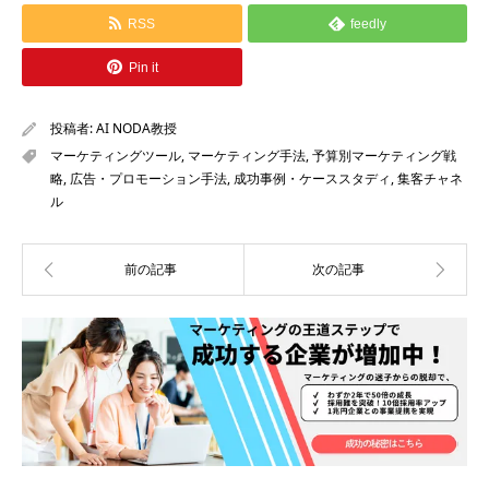
RSS
feedly
Pin it
投稿者:
AI NODA教授
マーケティングツール
,
マーケティング手法
,
予算別マーケティング戦
略
,
広告・プロモーション手法
,
成功事例・ケーススタディ
,
集客チャネ
ル