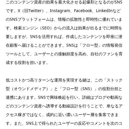
このコンテンツ資産の効果を最大化させる起爆剤となるのがSNS
です。X（旧Twitter）、Instagram、Facebook、LinkedInなど
のSNSプラットフォームは、情報の拡散性と即時性に優れていま
す。検索エンジン（SEO）からの流入は効果が出るまでに時間を
要しますが、SNSを活用すれば、作成したコンテンツを即座に潜
在顧客へ届けることができます。SNSは「フロー型」の情報発信
ツールとして、ユーザーとの接触頻度を高め、自社のファンを育
成する役割を担います。
低コストかつ高リターンな運用を実現する鍵は、この「ストック
型（オウンドメディア）」と「フロー型（SNS）」の役割分担と
連携にあります。SNSで興味喚起を行い、詳細はブログや動画な
どのコンテンツ資産へ誘導する動線設計を行うことで、単なるア
クセス稼ぎではなく、成約に近い濃いユーザー層を集客できま
す。また、SNS上で得られたユーザーの反応やコメントを次のコ