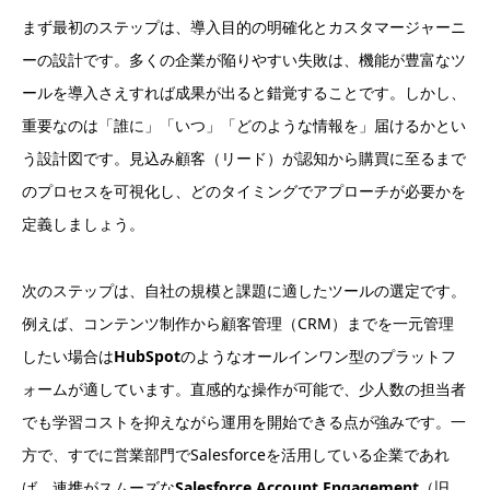
まず最初のステップは、導入目的の明確化とカスタマージャーニ
ーの設計です。多くの企業が陥りやすい失敗は、機能が豊富なツ
ールを導入さえすれば成果が出ると錯覚することです。しかし、
重要なのは「誰に」「いつ」「どのような情報を」届けるかとい
う設計図です。見込み顧客（リード）が認知から購買に至るまで
のプロセスを可視化し、どのタイミングでアプローチが必要かを
定義しましょう。
次のステップは、自社の規模と課題に適したツールの選定です。
例えば、コンテンツ制作から顧客管理（CRM）までを一元管理
したい場合は
HubSpot
のようなオールインワン型のプラットフ
ォームが適しています。直感的な操作が可能で、少人数の担当者
でも学習コストを抑えながら運用を開始できる点が強みです。一
方で、すでに営業部門でSalesforceを活用している企業であれ
ば、連携がスムーズな
Salesforce Account Engagement
（旧