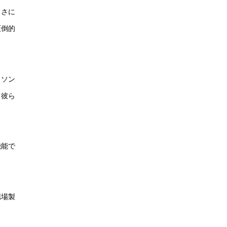
まさに
圧倒的
イソン
。彼ら
機能で
堀場製