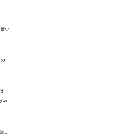
と使い
堂の
は
グや
境に