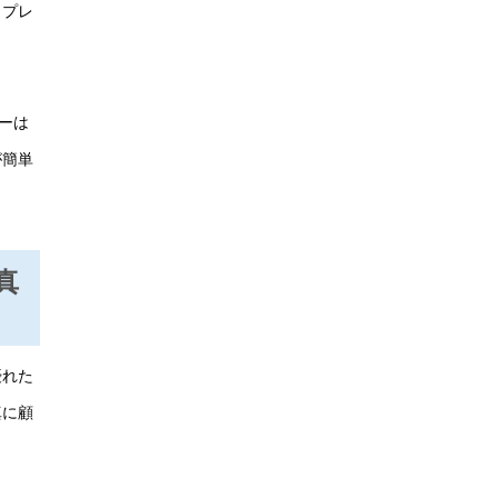
、プレ
ーは
が簡単
真
優れた
真に顧