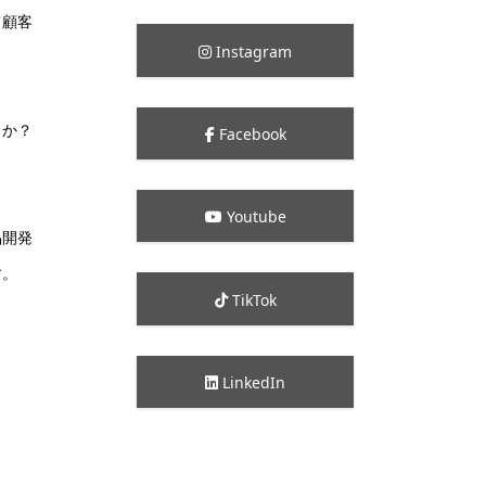
て顧客
Instagram
うか？
Facebook
Youtube
品開発
す。
TikTok
LinkedIn