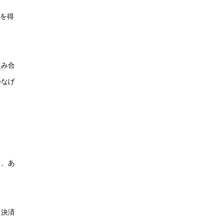
応を得
組み合
つなげ
ら、あ
・決済