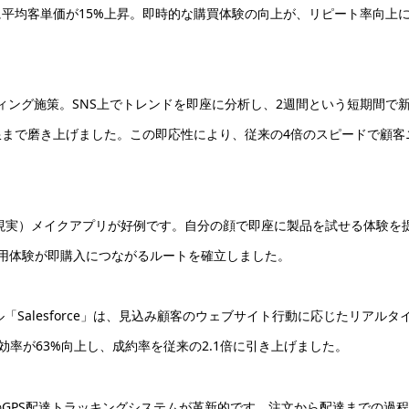
平均客単価が15%上昇。即時的な購買体験の向上が、リピート率向上
ィング施策。SNS上でトレンドを即座に分析し、2週間という短期間で
まで磨き上げました。この即応性により、従来の4倍のスピードで顧客
現実）メイクアプリが好例です。自分の顔で即座に製品を試せる体験を
試用体験が即購入につながるルートを確立しました。
「Salesforce」は、見込み顧客のウェブサイト行動に応じたリアルタ
率が63%向上し、成約率を従来の2.1倍に引き上げました。
GPS配達トラッキングシステムが革新的です。注文から配達までの過